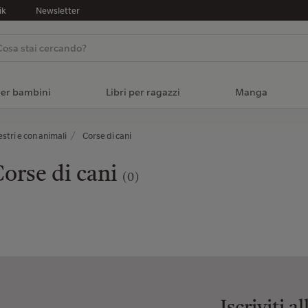
ik
Newsletter
per bambini
Libri per ragazzi
Manga
stri e con animali
Corse di cani
orse di cani
(0)