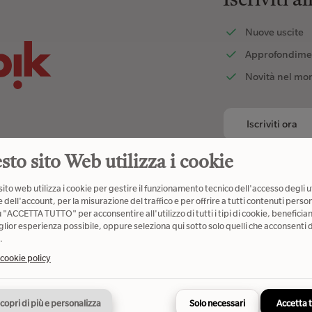
Iscriviti a
Nuove uscite
Approfondime
Novità nel mo
Iscriviti ora
sto sito Web utilizza i cookie
ito web utilizza i cookie per gestire il funzionamento tecnico dell'accesso degli u
 dell'account, per la misurazione del traffico e per offrire a tutti contenuti person
u "ACCETTA TUTTO" per acconsentire all'utilizzo di tutti i tipi di cookie, beneficia
glior esperienza possibile, oppure seleziona qui sotto solo quelli che acconsenti d
Scarica l'ap
.
e, avrai accesso a
my ubik, la tua lib
 cookie policy
dedicati
e condividi le tue le
copri di più e personalizza
Solo necessari
Accetta 