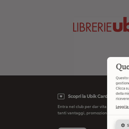
Que
Questo s
gestione
Clicca s
della mi
Scopri la Ubik Card
ricevere
Entra nel club per dar vita alla tue ide
Leggi la
tanti vantaggi, promozioni ed eventi 
S