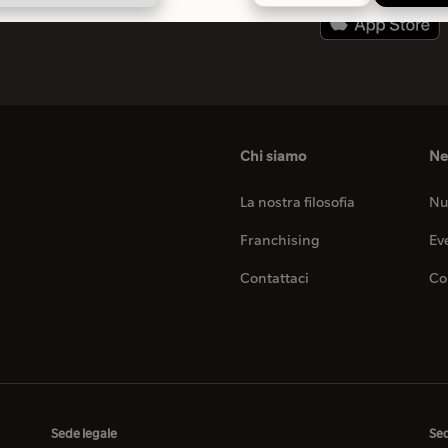
Chi siamo
Ne
La nostra filosofia
Nu
Franchising
Ev
Contattaci
Co
Sede legale
Sed