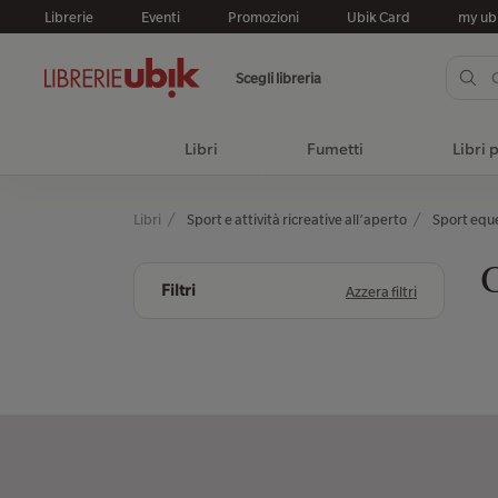
Librerie
Eventi
Promozioni
Ubik Card
my ub
Scegli libreria
Libri
Fumetti
Libri 
Libri
Sport e attività ricreative all’aperto
Sport eque
C
Filtri
Azzera filtri