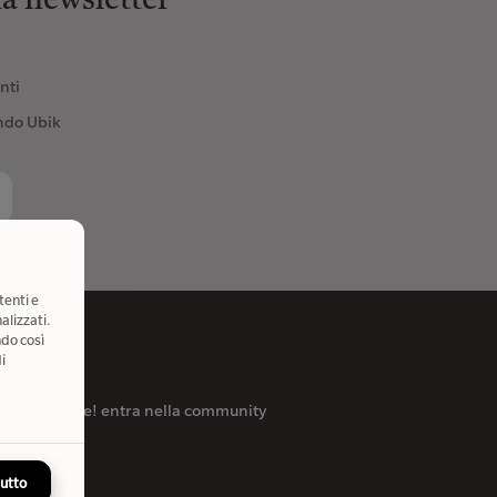
lla newsletter
nti
ndo Ubik
tenti e
alizzati.
ndo così
i
p
reria, ovunque! entra nella community
tture.
tutto