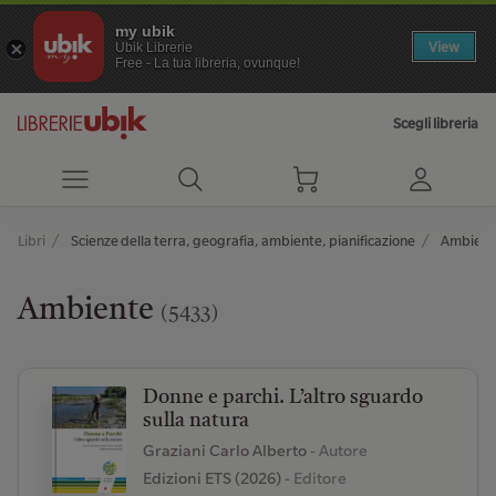
my ubik
View
Ubik Librerie
Free - La tua libreria, ovunque!
Scegli libreria
Libri
Scienze della terra, geografia, ambiente, pianificazione
Ambient
Ambiente
(5433)
Donne e parchi. L’altro sguardo
sulla natura
Graziani Carlo Alberto
- Autore
Edizioni ETS (2026)
- Editore