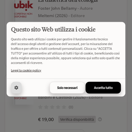
La dialettica dell'ecologia
Foster John Bellamy
- Autore
Meltemi (2026)
- Editore
(0)
Questo sito Web utilizza i cookie
€ 20,00
Verifica disponibilità
Questo sito web utilizza i cookie per gestire il funzionamento tecnico
dell'accesso degli utenti e gestione dell'account, per la misurazione del
traffico e per offrire a tutti contenuti personalizzati. Clicca su "ACCETTA
TUTTO" per acconsentire all'utilizzo di tutti i tipi di cookie, beneficiando così
Seleziona libreria
della miglior esperienza possibile, oppure seleziona qui sotto solo quelli che
acconsenti di ricevere.
Leggi la cookie policy
L' ambiente sono io
Solo necessari
Accetta tutto
Pepe Vincenzo
- Autore
Baldini e Castoldi (2026)
- Editore
(0)
€ 19,00
Verifica disponibilità