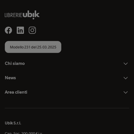
Modello 231 del 25.03.2025
Chi siamo
News
Area clienti
Ubik S.r.l.
Cap. Soc. 200.000 € i.v.