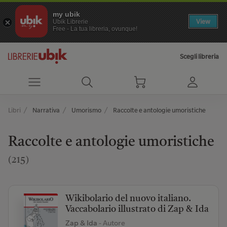
my ubik
View
Ubik Librerie
Free - La tua libreria, ovunque!
Scegli libreria
Libri
Narrativa
Umorismo
Raccolte e antologie umoristiche
Raccolte e antologie umoristiche
(215)
Wikibolario del nuovo italiano.
Vaccabolario illustrato di Zap & Ida
Zap & Ida
- Autore