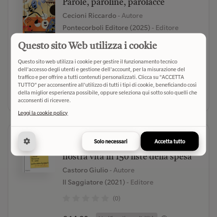
Parole, paroline, parolacce
Cecioni Riccardo
- Autore
Pontecorboli Editore (2025)
- Editore
(0)
Questo sito Web utilizza i cookie
Questo sito web utilizza i cookie per gestire il funzionamento tecnico
€ 14,50
Verifica disponibilità
dell'accesso degli utenti e gestione dell'account, per la misurazione del
traffico e per offrire a tutti contenuti personalizzati. Clicca su "ACCETTA
TUTTO" per acconsentire all'utilizzo di tutti i tipi di cookie, beneficiando così
Seleziona libreria
della miglior esperienza possibile, oppure seleziona qui sotto solo quelli che
acconsenti di ricevere.
Leggi la cookie policy
Prosecco, pannolini e pappa per il
Solo necessari
Accetta tutto
gatto. Piccole grandi storie della
nostra vita in 150 liste della spesa
Castoro Giulio
- Autore
Il Saggiatore (2021)
- Editore
(0)