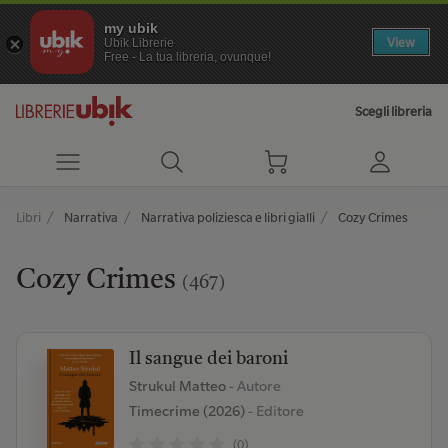
my ubik
View
Ubik Librerie
Free - La tua libreria, ovunque!
Scegli libreria
Libri
Narrativa
Narrativa poliziesca e libri gialli
Cozy Crimes
Cozy Crimes
(467)
Il sangue dei baroni
Strukul Matteo
- Autore
Timecrime (2026)
- Editore
(0)