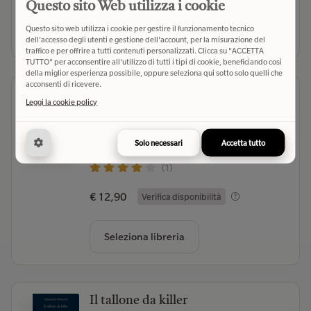
Questo sito Web utilizza i cookie
Questo sito web utilizza i cookie per gestire il funzionamento tecnico
Seleziona libreria
dell'accesso degli utenti e gestione dell'account, per la misurazione del
traffico e per offrire a tutti contenuti personalizzati. Clicca su "ACCETTA
TUTTO" per acconsentire all'utilizzo di tutti i tipi di cookie, beneficiando così
della miglior esperienza possibile, oppure seleziona qui sotto solo quelli che
acconsenti di ricevere.
Mistero alla piccola locanda dei
Leggi la cookie policy
narcisi. I segreti di Cinnamon Falls
Killmore R.L.
- Autore
Solo necessari
Accetta tutto
Newton Compton Editori (2026)
- Editore
(1)
€ 12,90
Verifica disponibilità
Seleziona libreria
Il tallone da killer