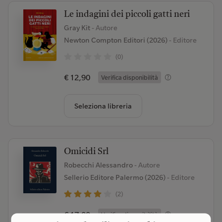
Le indagini dei piccoli gatti neri
Gray Kit
- Autore
Newton Compton Editori (2026)
- Editore
(0)
€ 12,90
Verifica disponibilità
Seleziona libreria
Omicidi Srl
Robecchi Alessandro
- Autore
Sellerio Editore Palermo (2026)
- Editore
(2)
€ 17,00
Verifica disponibilità