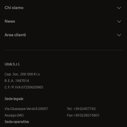
Chi siamo
News
Area clienti
Ubik S.r.l.
Cap. Soc. 200.000 € i.v.
R.E.A. 1947014
C.F/P.IVA 07250620965
Sede legale
Via Giuseppe Verdi 8 20057
Tel. +39 02457743
Assago (MI)
Fax +39 0228315601
Sede operativa