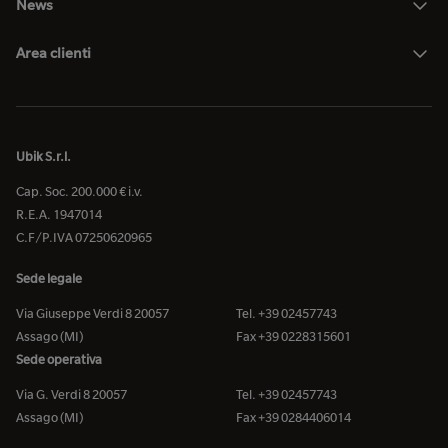
News
Area clienti
Ubik S.r.l.
Cap. Soc. 200.000 € i.v.
R.E.A. 1947014
C.F/P.IVA 07250620965
Sede legale
Via Giuseppe Verdi 8 20057
Tel. +39 02457743
Assago (MI)
Fax +39 0228315601
Sede operativa
Via G. Verdi 8 20057
Tel. +39 02457743
Assago (MI)
Fax +39 0284406014