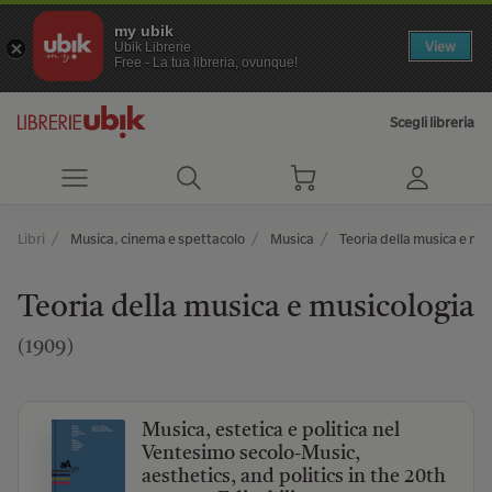
my ubik
View
Ubik Librerie
Free - La tua libreria, ovunque!
Scegli libreria
Libri
Musica, cinema e spettacolo
Musica
Teoria della musica e mu
Teoria della musica e musicologia
(1909)
Musica, estetica e politica nel
Ventesimo secolo-Music,
aesthetics, and politics in the 20th