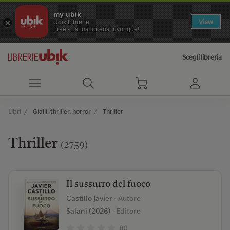
my ubik
View
Ubik Librerie
Free - La tua libreria, ovunque!
Scegli libreria
Libri
Gialli, thriller, horror
Thriller
Thriller
(2759)
Il sussurro del fuoco
Castillo Javier
- Autore
Salani (2026)
- Editore
(0)