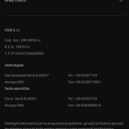
Area clienti
Ubik S.r.l.
Cap. Soc. 200.000 € i.v.
R.E.A. 1947014
C.F/P.IVA 07250620965
Sede legale
Via Giuseppe Verdi 8 20057
Tel. +39 02457743
Assago (MI)
Fax +39 0228315601
Sede operativa
Via G. Verdi 8 20057
Tel. +39 02457743
Assago (MI)
Fax +39 0284406014
Obblighi informativi per le erogazioni pubbliche: gli aiuti di Stato e gli aiuti
de minimis ricevuti dalla nostra impresa sono contenuti nel Registro