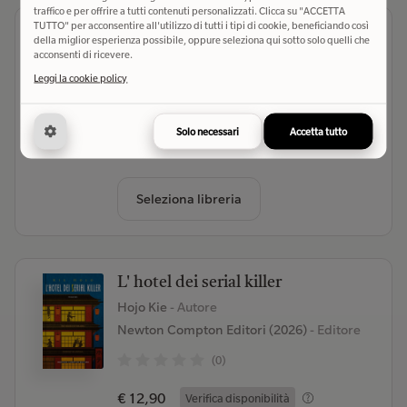
traffico e per offrire a tutti contenuti personalizzati. Clicca su "ACCETTA
TUTTO" per acconsentire all'utilizzo di tutti i tipi di cookie, beneficiando così
Smiley
della miglior esperienza possibile, oppure seleziona qui sotto solo quelli che
acconsenti di ricevere.
Mitei Hattori
- Autore
Coconino Press (2026)
- Editore
Leggi la cookie policy
(0)
Solo necessari
Accetta tutto
€ 18,90
Verifica disponibilità
Seleziona libreria
L' hotel dei serial killer
Hojo Kie
- Autore
Newton Compton Editori (2026)
- Editore
(0)
€ 12,90
Verifica disponibilità