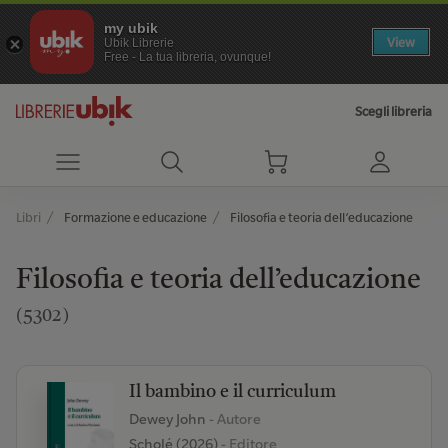
my ubik
View
Ubik Librerie
Free - La tua libreria, ovunque!
Scegli libreria
Libri
Formazione e educazione
Filosofia e teoria dell’educazione
Filosofia e teoria dell’educazione
(5302)
Il bambino e il curriculum
Dewey John
- Autore
Scholé (2026)
- Editore