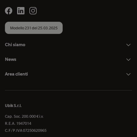
Modello 231 del 25.03.2025
Chi siamo
News
Area clienti
Ubik S.r.l.
Cap. Soc. 200.000 € i.v.
R.E.A. 1947014
C.F/P.IVA 07250620965