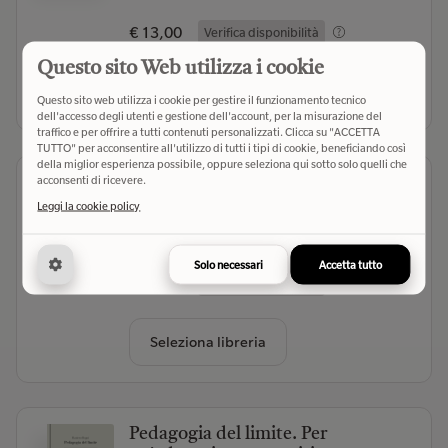
€ 13,00
Verifica disponibilità
Questo sito Web utilizza i cookie
Seleziona libreria
Questo sito web utilizza i cookie per gestire il funzionamento tecnico
dell'accesso degli utenti e gestione dell'account, per la misurazione del
traffico e per offrire a tutti contenuti personalizzati. Clicca su "ACCETTA
TUTTO" per acconsentire all'utilizzo di tutti i tipi di cookie, beneficiando così
della miglior esperienza possibile, oppure seleziona qui sotto solo quelli che
acconsenti di ricevere.
Lettera a una professoressa 2.0
Leggi la cookie policy
AVE (2026)
- Editore
(0)
Solo necessari
Accetta tutto
€ 12,00
Verifica disponibilità
Seleziona libreria
Pedagogia del limite. Per