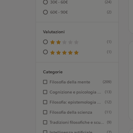
30€ - 60€
(24)
60€ - 90€
(2)
Valutazioni
(1)
(1)
Categorie
Filosofia della mente
(209)
Cognizione e psicologia cognitiva
(13)
Filosofia: epistemologia e teoria della conoscenza
(12)
Filosofia della scienza
(11)
Tradizioni filosofiche e scuole di pensiero
(9)
Intelligenza artificiale
(7)