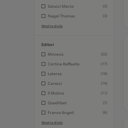
Salucci Marco
(3)
Nagel Thomas
(3)
Mostra di più
Editori
Mimesis
(22)
Cortina Raffaello
(17)
Laterza
(16)
Carocci
(14)
Il Mulino
(11)
Quodlibet
(7)
Franco Angeli
(6)
Mostra di più