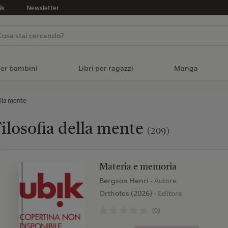
ik
Newsletter
per bambini
Libri per ragazzi
Manga
ella mente
ilosofia della mente
(209)
Materia e memoria
Bergson Henri
- Autore
Orthotes (2026)
- Editore
(0)