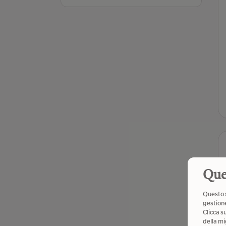
Que
Questo s
gestione
Clicca s
della mi