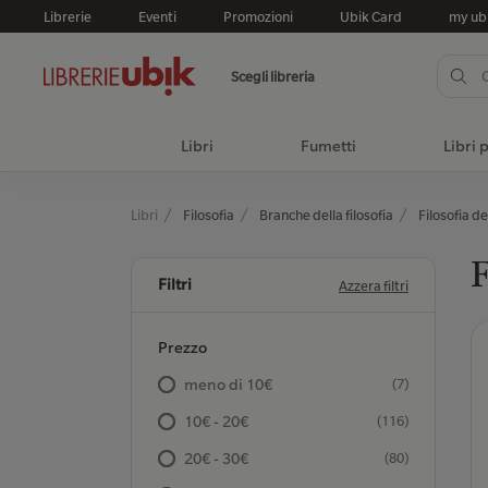
Librerie
Eventi
Promozioni
Ubik Card
my ub
Scegli libreria
Libri
Fumetti
Libri 
Libri
Filosofia
Branche della filosofia
Filosofia d
F
Filtri
Azzera filtri
Prezzo
meno di 10€
(7)
10€ - 20€
(116)
20€ - 30€
(80)