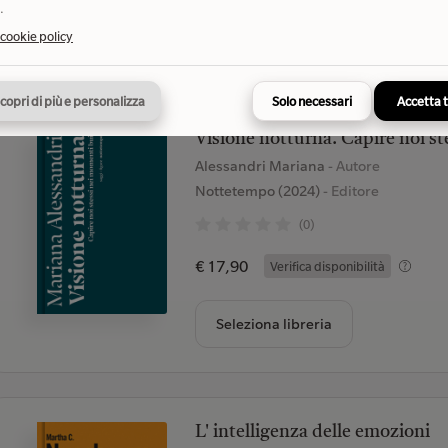
.
Seleziona libreria
 cookie policy
copri di più e personalizza
Solo necessari
Accetta 
Visione notturna. Capire noi st
Alessandri Mariana
- Autore
Nottetempo (2024)
- Editore
(0)
€ 17,90
Verifica disponibilità
Seleziona libreria
L' intelligenza delle emozioni