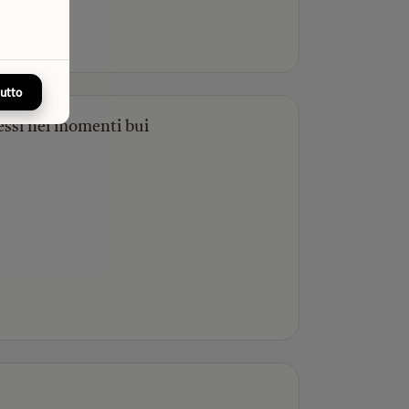
tutto
essi nei momenti bui