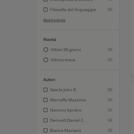
Filosofia del linguaggio
(6)
Mostra di più
Novità
Ultimi 90 giorni
(4)
Ultimo mese
(2)
Autori
Searle John R.
(8)
Marraffa Massimo
(5)
Nannini Sandro
(5)
Dennett Daniel C.
(4)
Bianca Mariano
(3)