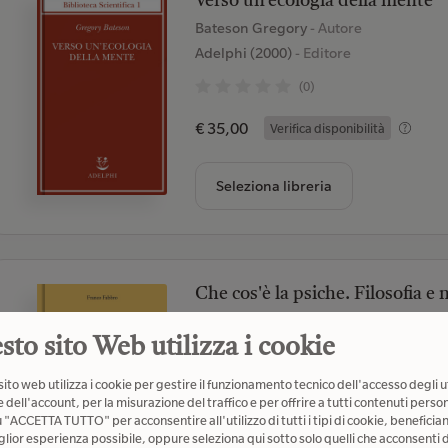
Verso un'ecologia della mente
Bateson Gregory
- Autore
Adelphi (2000)
- Editore
(0)
€ 35,00
Verifica disponibilità
Seleziona libreria
Che cos'è la psiche. Filosofia e
Fabbro Franco
- Autore
sto sito Web utilizza i cookie
Astrolabio Ubaldini (2021)
- Editore
(0)
ito web utilizza i cookie per gestire il funzionamento tecnico dell'accesso degli u
 dell'account, per la misurazione del traffico e per offrire a tutti contenuti person
€ 34,00
u "ACCETTA TUTTO" per acconsentire all'utilizzo di tutti i tipi di cookie, beneficia
Verifica disponibilità
glior esperienza possibile, oppure seleziona qui sotto solo quelli che acconsenti d