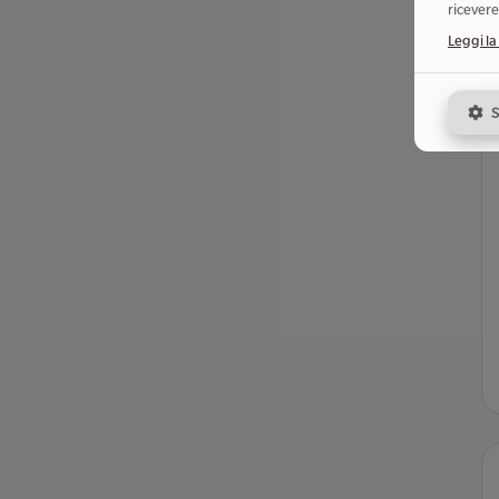
ricevere
Leggi la
S