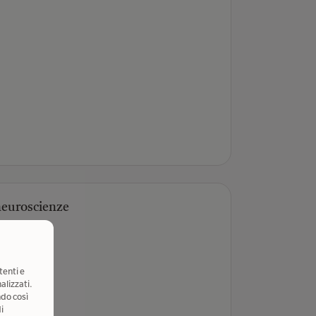
 neuroscienze
tenti e
alizzati.
ndo così
i