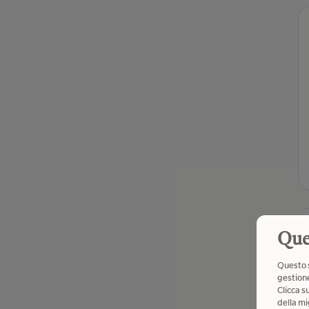
Que
Questo s
gestione
Clicca s
della mi