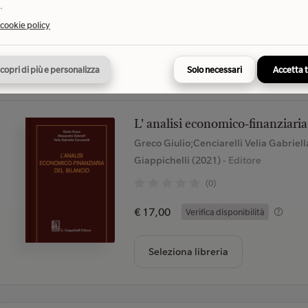
.
€ 12,00
Verifica disponibilità
 cookie policy
Seleziona libreria
copri di più e personalizza
Solo necessari
Accetta 
L' analisi economico-finanziaria
Greco Giulio;Cenciarelli Velia Gabriel
Giappichelli (2021)
- Editore
(0)
€ 17,00
Verifica disponibilità
Seleziona libreria