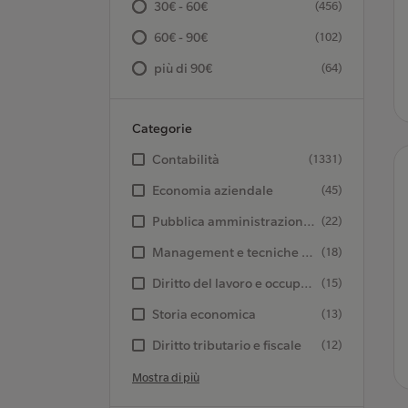
30€ - 60€
(456)
60€ - 90€
(102)
più di 90€
(64)
Categorie
Contabilità
(1331)
Economia aziendale
(45)
Pubblica amministrazione e settore pubblico
(22)
Management e tecniche gestionali
(18)
Diritto del lavoro e occupazione
(15)
Storia economica
(13)
Diritto tributario e fiscale
(12)
Mostra di più