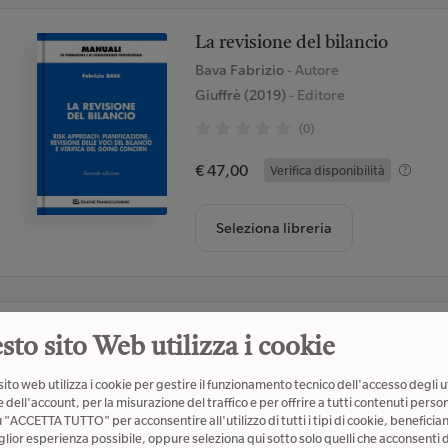
La revisione del bilancio
Bava Fabrizio
- Autore
Giuffrè (2019)
- Editore
(0)
€ 47,00
Verifica disponibilità
Seleziona libreria
La scissione mediante scorporo. P
sto sito Web utilizza i cookie
Marchesani Marco
- Autore
ito web utilizza i cookie per gestire il funzionamento tecnico dell'accesso degli u
McGraw-Hill Education (2024)
- Editor
 dell'account, per la misurazione del traffico e per offrire a tutti contenuti person
u "ACCETTA TUTTO" per acconsentire all'utilizzo di tutti i tipi di cookie, beneficia
(0)
glior esperienza possibile, oppure seleziona qui sotto solo quelli che acconsenti d