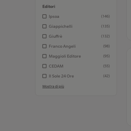
Editori
Ipsoa
(146)
Giappichelli
(135)
Giuffrè
(132)
Franco Angeli
(98)
Maggioli Editore
(95)
CEDAM
(55)
Il Sole 24 Ore
(42)
Mostra di più