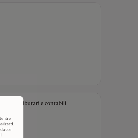
rofili tributari e contabili
tenti e
e
alizzati.
ndo così
i