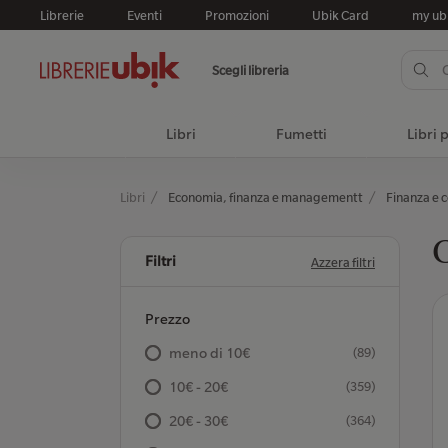
Librerie
Eventi
Promozioni
Ubik Card
my ub
Scegli libreria
Libri
Fumetti
Libri 
Libri
Economia, finanza e managementt
Finanza e c
C
Filtri
Azzera filtri
Prezzo
meno di 10€
(89)
10€ - 20€
(359)
20€ - 30€
(364)