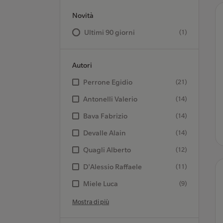
Novità
Ultimi 90 giorni
(1)
Autori
Perrone Egidio
(21)
Antonelli Valerio
(14)
Bava Fabrizio
(14)
Devalle Alain
(14)
Quagli Alberto
(12)
D'Alessio Raffaele
(11)
Miele Luca
(9)
Mostra di più