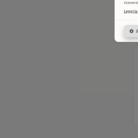
ricevere
Leggi la
S