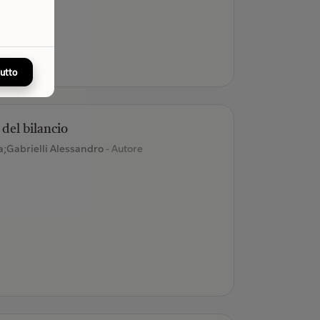
tutto
 del bilancio
la;Gabrielli Alessandro
- Autore