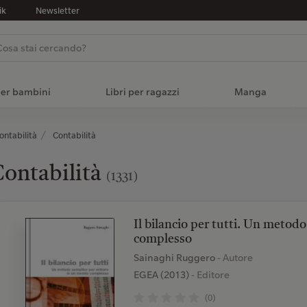
ik
Newsletter
per bambini
Libri per ragazzi
Manga
ontabilità
Contabilità
ontabilità
(1331)
Il bilancio per tutti. Un metod
complesso
Sainaghi Ruggero
- Autore
EGEA (2013)
- Editore
(0)